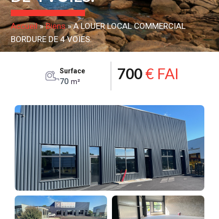
Accueil
»
Biens
»
A LOUER LOCAL COMMERCIAL
BORDURE DE 4 VOIES.
700
€ FAI
Surface
70
m²