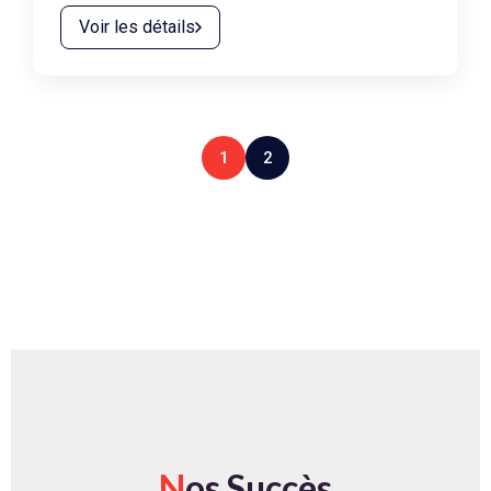
Voir les détails
1
2
N
os Succès