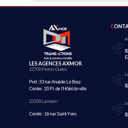
CONT
P
0
C
LES AGENCES AXMOR
22700 Perros-Guirec
L
Port : 33 rue Anatole Le Braz
0
Centre : 20 Pl. de l’Hôtel de ville
22300 Lannion :
L
Centre : 16 rue Saint-Yves
0