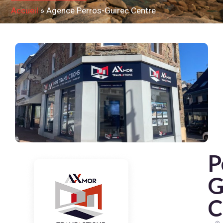
Accueil
»
Agence Perros-Guirec Centre
P
G
C