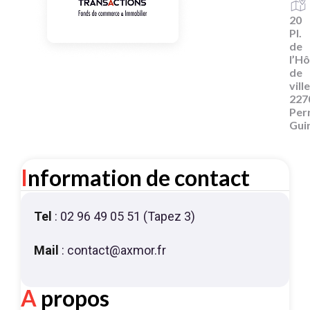
20
Pl.
de
l’Hô
de
ville
227
Per
Gui
Information de contact
Tel
: 02 96 49 05 51 (Tapez 3)
Mail
: contact@axmor.fr
A propos