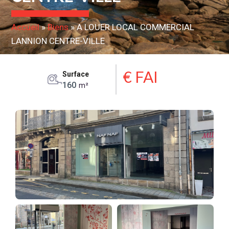
Accueil
»
Biens
»
A LOUER LOCAL COMMERCIAL
LANNION CENTRE-VILLE
€ FAI
Surface
160
m²