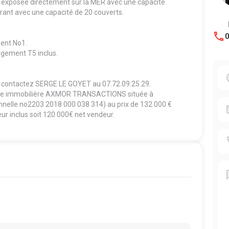
n exposée directement sur la MER avec une capacité
taurant avec une capacité de 20 couverts.
0
ment No1.
ogement T5 inclus.
 contactez SERGE LE GOYET au 07.72.09.25.29.
gence immobilière AXMOR TRANSACTIONS située à
ionnelle no2203 2018 000 038 314) au prix de 132 000 €
ur inclus soit 120 000€ net vendeur.