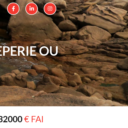
PERIE OU
32000
€ FAI