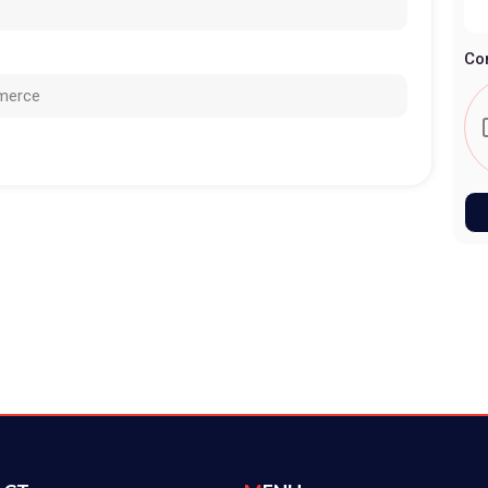
Co
merce