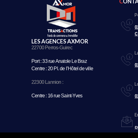
CONT
P
0
C
LES AGENCES AXMOR
22700 Perros-Guirec
L
Port : 33 rue Anatole Le Braz
0
Centre : 20 Pl. de l’Hôtel de ville
22300 Lannion :
L
Centre : 16 rue Saint-Yves
0
E
c