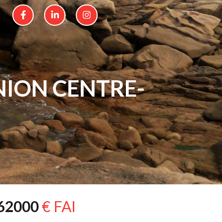
NION CENTRE-
62000
€ FAI