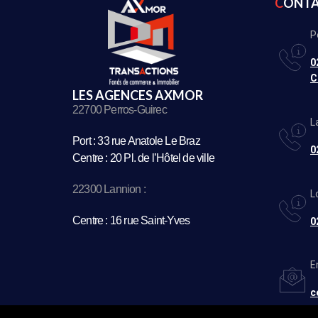
CONT
P
0
C
LES AGENCES AXMOR
22700 Perros-Guirec
L
Port : 33 rue Anatole Le Braz
0
Centre : 20 Pl. de l’Hôtel de ville
22300 Lannion :
L
Centre : 16 rue Saint-Yves
0
E
c