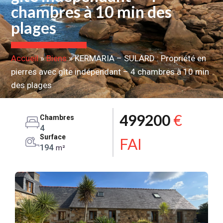
chambres à 10 min des
plages
Accueil
»
Biens
»
KERMARIA – SULARD : Propriété en
pierres avec gîte indépendant – 4 chambres à 10 min
des plages
499200
€
Chambres
4
Surface
FAI
194
m²