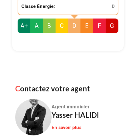
Classe Énergie:
D
A+
A
B
C
D
E
F
G
Contactez votre agent
Agent immobiler
Yasser HALIDI
En savoir plus