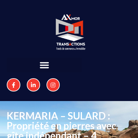
KERMARIA – SULARD :
Propriété en pierres avec
gîte indépendant – 4