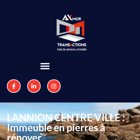
LANNION CENTRE VILLE :
Immeuble en pierres à
rénover