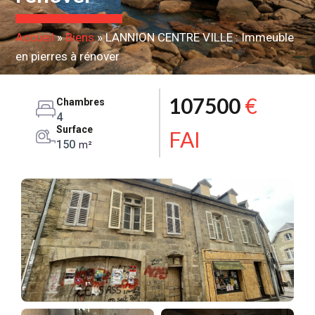
Accueil
»
Biens
»
LANNION CENTRE VILLE : Immeuble
en pierres à rénover
107500
€
Chambres
4
Surface
FAI
150
m²