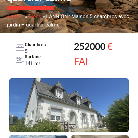
Accueil
»
Biens
»
LANNION : Maison 5 chambres avec
jardin – quartier calme
252000
€
Chambres
5
Surface
FAI
141
m²