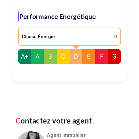
Performance Energétique
Classe Énergie:
D
A+
A
B
C
D
E
F
G
Contactez votre agent
Agent immobiler