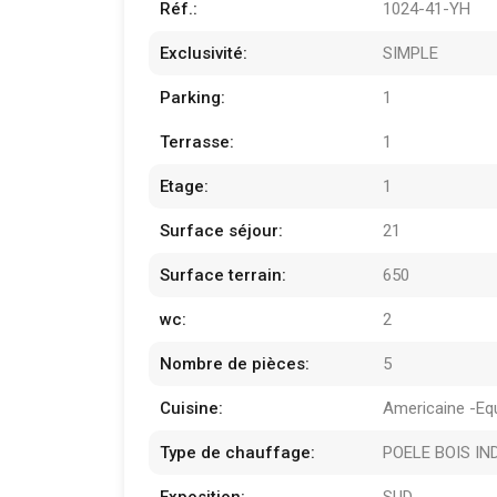
Réf.:
1024-41-YH
Exclusivité:
SIMPLE
Parking:
1
Terrasse:
1
Etage:
1
Surface séjour:
21
Surface terrain:
650
wc:
2
Nombre de pièces:
5
Cuisine:
Americaine -Eq
Type de chauffage:
POELE BOIS IN