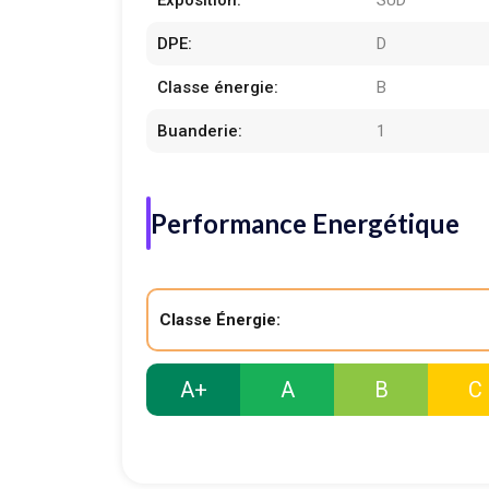
Exposition:
SUD
DPE:
D
Classe énergie:
B
Buanderie:
1
Performance Energétique
Classe Énergie:
A+
A
B
C