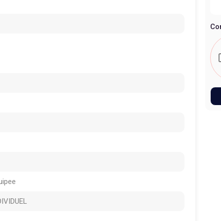
Co
uipee
DIVIDUEL