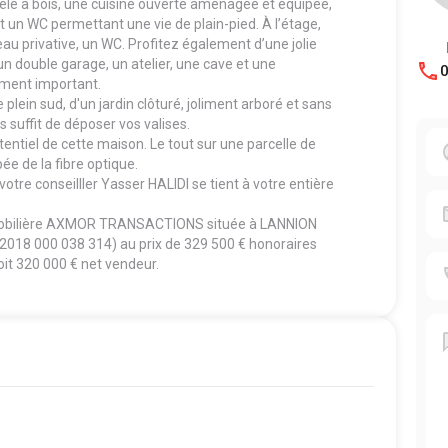
êle à bois, une cuisine ouverte aménagée et équipée,
 un WC permettant une vie de plain-pied. À l’étage,
eau privative, un WC. Profitez également d’une jolie
un double garage, un atelier, une cave et une
0
ement important.
 plein sud, d'un jardin clôturé, joliment arboré et sans
us suffit de déposer vos valises.
tentiel de cette maison. Le tout sur une parcelle de
ée de la fibre optique.
re conseilller Yasser HALIDI se tient à votre entière
mmobilière AXMOR TRANSACTIONS située à LANNION
3 2018 000 038 314) au prix de 329 500 € honoraires
oit 320 000 € net vendeur.