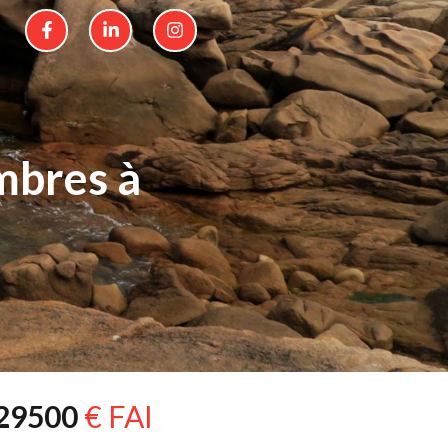
mbres à
29500
€ FAI