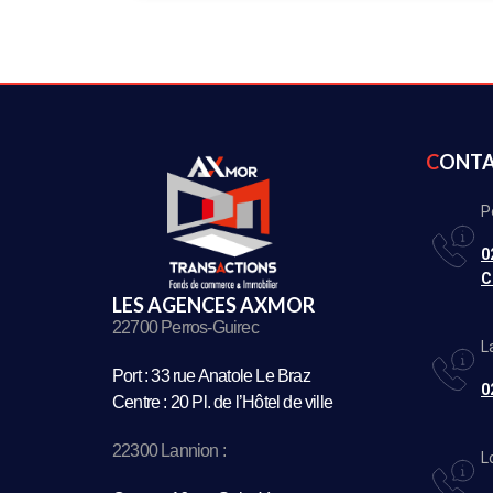
CONT
P
0
C
LES AGENCES AXMOR
22700 Perros-Guirec
L
Port : 33 rue Anatole Le Braz
0
Centre : 20 Pl. de l’Hôtel de ville
22300 Lannion :
L