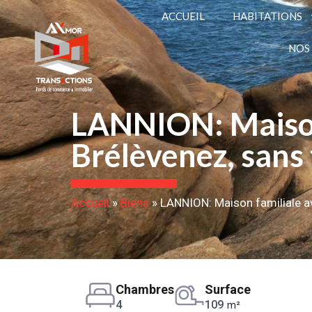
ACCUEIL
HABITATIONS
NOS
LANNION: Maison
Brélèvenez, sans
Accueil
»
Biens
»
LANNION: Maison familiale a
Chambres
Surface
4
109
m²