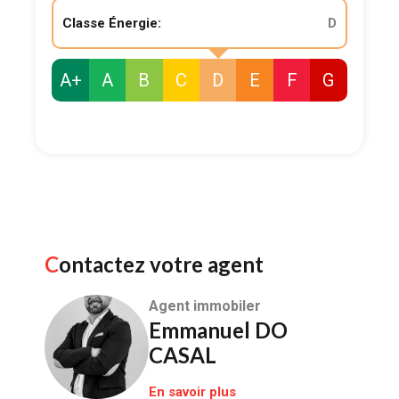
Classe Énergie:
D
A+
A
B
C
D
E
F
G
Contactez votre agent
Agent immobiler
Emmanuel DO
CASAL
En savoir plus