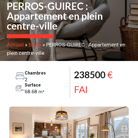
PERROS-GUIREC :
Appartement en plein
centre-ville
Accueil
»
Biens
»
PERROS-GUIREC : Appartement en
plein centre-ville
238500
€
Chambres
2
Surface
FAI
68.68
m²