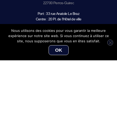
22700 Perros-Guirec
Port : 33 rue Anatole Le Braz
Centre : 20 Pl. de l’Hôtel de ville
22300 Lannion :
Nous utilisons des cookies pour vous garantir la meilleure
expérience sur notre site web. Si vous continuez à utiliser ce
Centre : 16 rue Saint-Yves
site, nous supposerons que vous en êtes satisfait.
OK
Yann Allainmat
CONTACT
Perros-Guirec
02 96 49 05 51 (Port : Tapez 1 / Centre-ville : Tapez 3)
Lannion