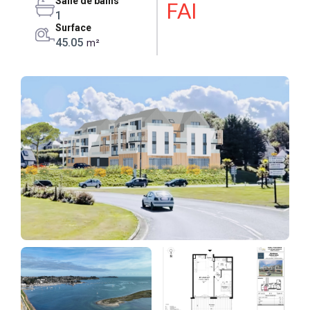
Salle de bains
FAI
1
Surface
45.05
m²