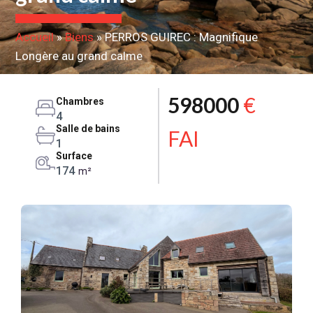
Accueil
»
Biens
»
PERROS GUIREC : Magnifique
Longère au grand calme
598000
€
Chambres
4
Salle de bains
FAI
1
Surface
174
m²