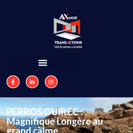
PERROS GUIREC :
Magnifique Longère au
grand calme