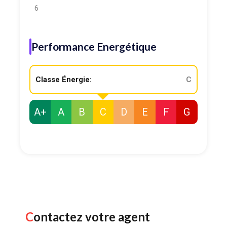
6
Performance Energétique
Classe Énergie:
C
A+
A
B
C
D
E
F
G
Contactez votre agent