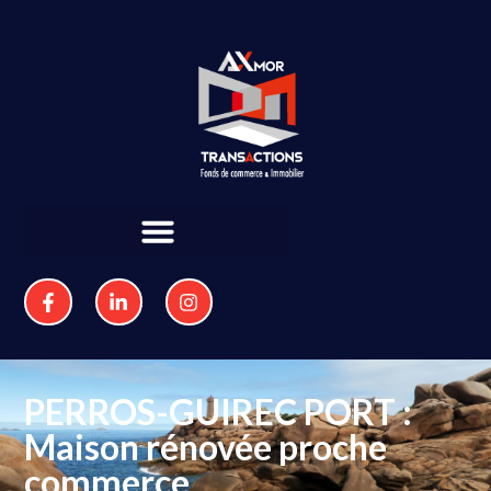
PERROS-GUIREC PORT :
Maison rénovée proche
commerce