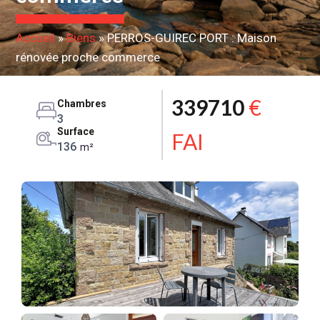
Accueil
»
Biens
»
PERROS-GUIREC PORT : Maison
rénovée proche commerce
339710
€
Chambres
3
Surface
FAI
136
m²