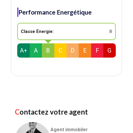
Performance Energétique
Classe Énergie:
B
A+
A
B
C
D
E
F
G
Contactez votre agent
Agent immobiler