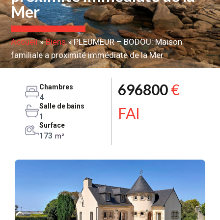
Mer
Accueil
»
Biens
»
PLEUMEUR – BODOU: Maison
familiale a proximité immédiate de la Mer
696800
€
Chambres
4
Salle de bains
FAI
1
Surface
173
m²