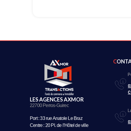
CONT
P
0
C
LES AGENCES AXMOR
22700 Perros-Guirec
L
Port : 33 rue Anatole Le Braz
0
Centre : 20 Pl. de l’Hôtel de ville