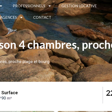
PROFESSIONNELS
GESTION LOCATIVE
 AGENCES
CONTACT
on 4 chambres, proche
es, proche plage et bourg
2
Surface
90
m²