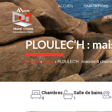
ACCUEIL
HABITATIONS
NOS
PLOULEC’H : mais
Accueil
»
Biens
»
PLOULEC’H : maison 4 chambr
Chambres
Salle de bains
4
1