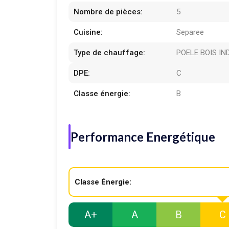
Nombre de pièces:
5
Cuisine:
Separee
Type de chauffage:
POELE BOIS IN
DPE:
C
Classe énergie:
B
Performance Energétique
Classe Énergie:
A+
A
B
C