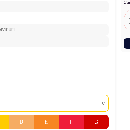
Co
DIVIDUEL
C
D
E
F
G