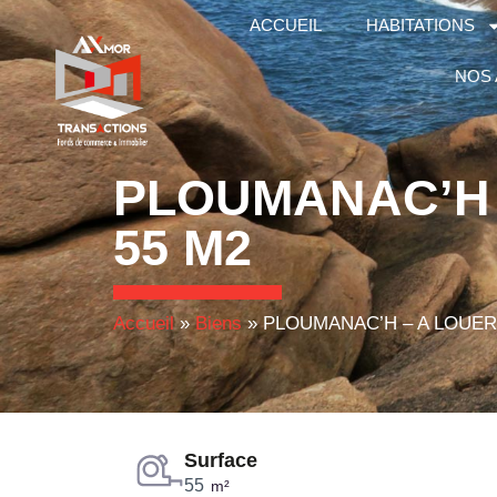
ACCUEIL
HABITATIONS
NOS
PLOUMANAC’H 
55 M2
Accueil
»
Biens
»
PLOUMANAC’H – A LOUER
Surface
55
m²