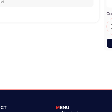
ial
Co
ACT
MENU