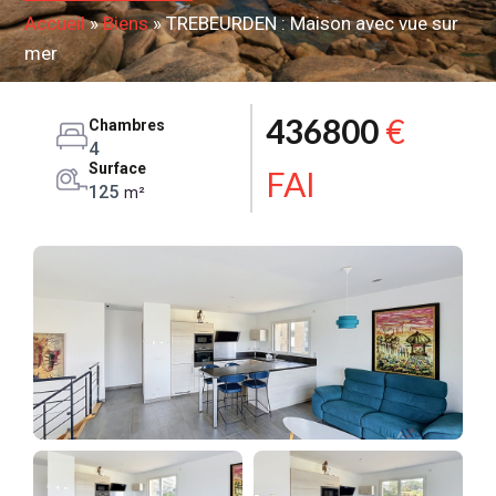
Accueil
»
Biens
»
TREBEURDEN : Maison avec vue sur
mer
436800
€
Chambres
4
Surface
FAI
125
m²