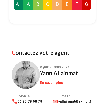
A+
A
B
C
D
E
F
G
Contactez votre agent
Agent immobiler
Yann Allainmat
En savoir plus
Mobile:
Email :
06 27 78 08 78
yallainmat@axmor.fr