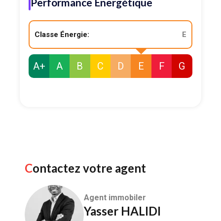
Performance Energétique
Classe Énergie:
E
A+
A
B
C
D
E
F
G
Contactez votre agent
Agent immobiler
Yasser HALIDI