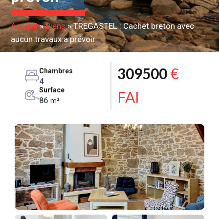
Accueil
»
Biens
»
TREGASTEL : Cachet breton avec
aucun travaux a prévoir
309500
€
Chambres
4
Surface
FAI
86
m²