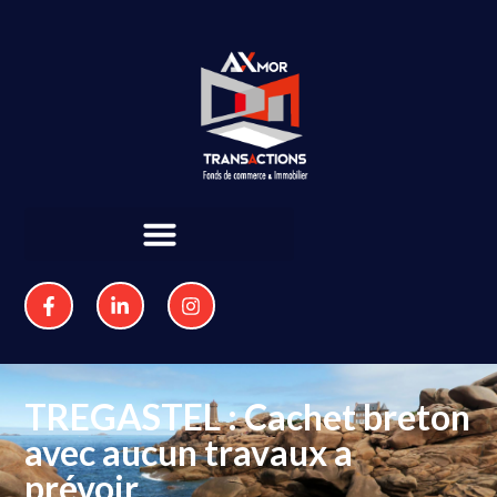
TREGASTEL : Cachet breton
avec aucun travaux a
prévoir