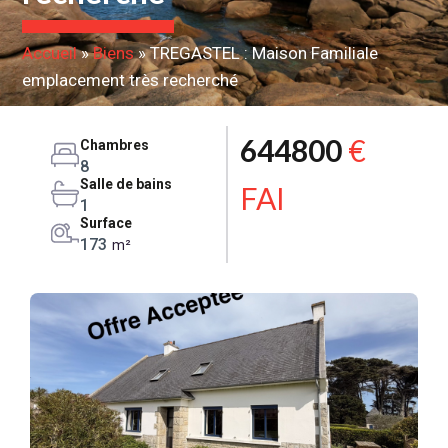
Accueil
»
Biens
»
TREGASTEL : Maison Familiale
emplacement très recherché
644800
€
Chambres
8
Salle de bains
FAI
1
Surface
173
m²