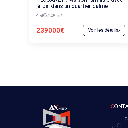
jardin dans un quartier calme
4
148
m²
239000€
Voir les détails
CONT
P