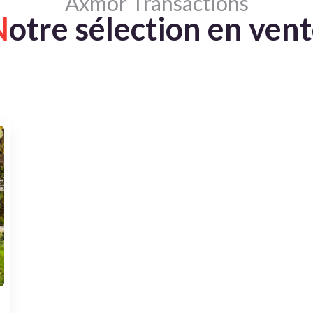
Axmor Transactions
N
otre sélection en ven