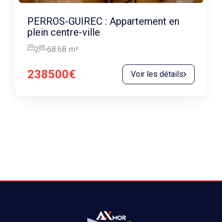
PERROS-GUIREC : Appartement en
plein centre-ville
2
68.68
m²
238500€
Voir les détails