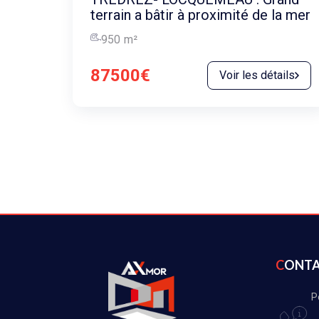
terrain a bâtir à proximité de la mer
950
m²
87500€
Voir les détails
CONT
P