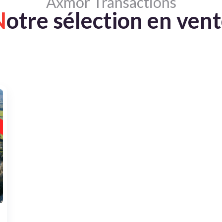
Axmor Transactions
N
otre sélection en ven