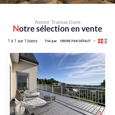
Axmor Transactions
N
otre sélection en vente
1 à 1 sur 1 biens
Trié par:
ORDRE PAR DÉFAUT