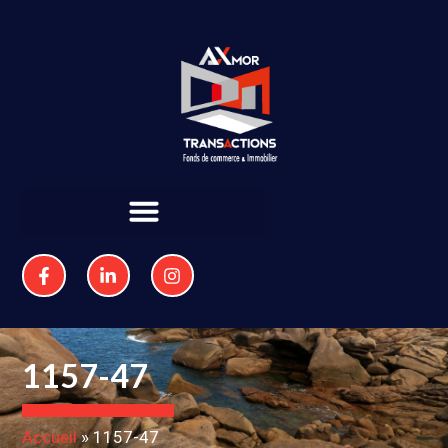
1157-47
Accueil
»
1157-47