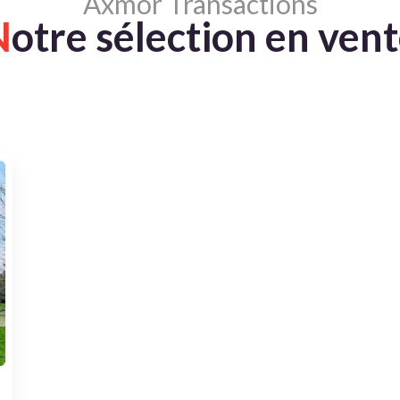
Axmor Transactions
N
otre sélection en ven