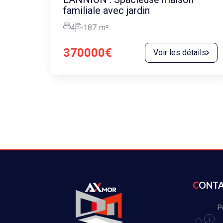
familiale avec jardin
4
187
m²
370000€
Voir les détails
CONT
P