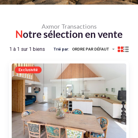
Axmor Transactions
N
otre sélection en vente
1 à 1 sur 1 biens
Trié par:
ORDRE PAR DÉFAUT
Exclusivité