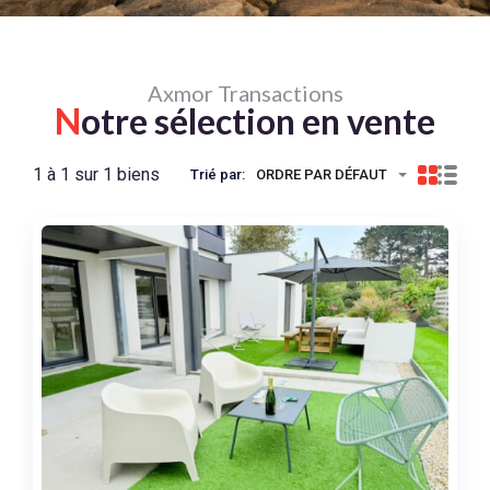
Axmor Transactions
N
otre sélection en vente
1 à 1 sur 1 biens
Trié par:
ORDRE PAR DÉFAUT