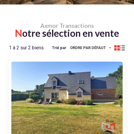
Axmor Transactions
N
otre sélection en vente
1 à 2 sur 2 biens
Trié par:
ORDRE PAR DÉFAUT