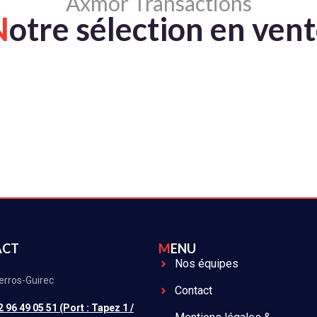
Axmor Transactions
N
otre sélection en ven
ACT
MENU
Nos équipes
erros-Guirec
Contact
2 96 49 05 51 (Port : Tapez 1 /