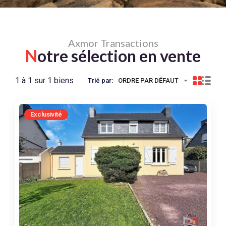
Axmor Transactions
N
otre sélection en vente
1 à 1 sur 1 biens
Trié par:
ORDRE PAR DÉFAUT
Exclusivité