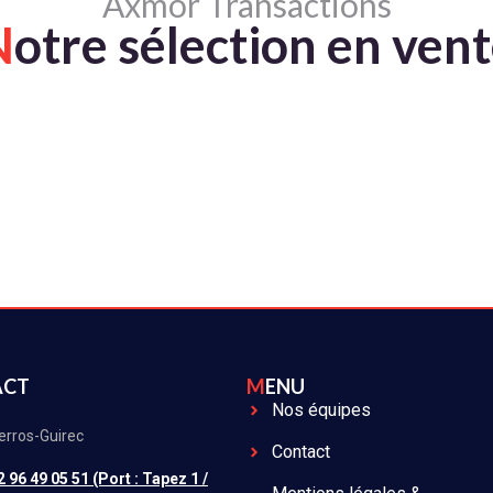
Axmor Transactions
N
otre sélection en ven
ACT
MENU
Nos équipes
erros-Guirec
Contact
2 96 49 05 51 (Port : Tapez 1 /