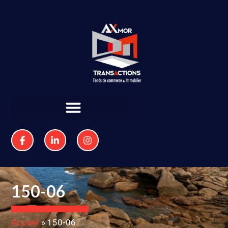
150-06
Accueil
»
150-06