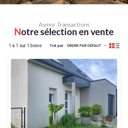
Axmor Transactions
N
otre sélection en vente
1 à 1 sur 1 biens
Trié par:
ORDRE PAR DÉFAUT