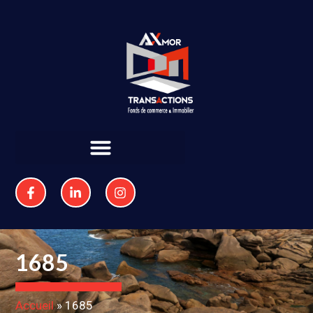
1685
Accueil
»
1685