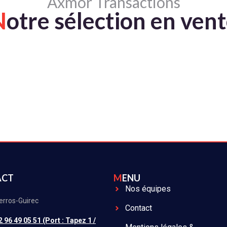
Axmor Transactions
N
otre sélection en ven
ACT
MENU
Nos équipes
erros-Guirec
Contact
2 96 49 05 51 (Port : Tapez 1 /