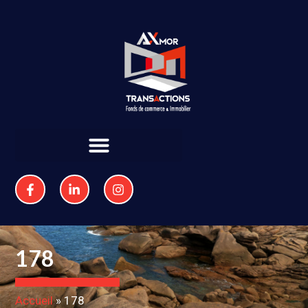
178
Accueil
»
178