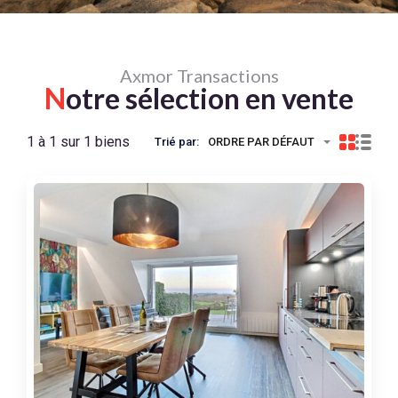
Axmor Transactions
N
otre sélection en vente
1 à 1 sur 1 biens
Trié par:
ORDRE PAR DÉFAUT