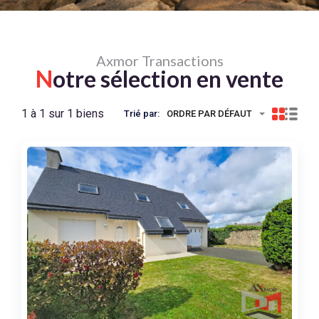
Axmor Transactions
N
otre sélection en vente
1 à 1 sur 1 biens
Trié par:
ORDRE PAR DÉFAUT