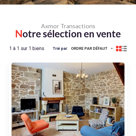
Axmor Transactions
N
otre sélection en vente
1 à 1 sur 1 biens
Trié par:
ORDRE PAR DÉFAUT