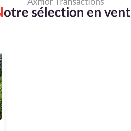
Axmor Transactions
N
otre sélection en ven