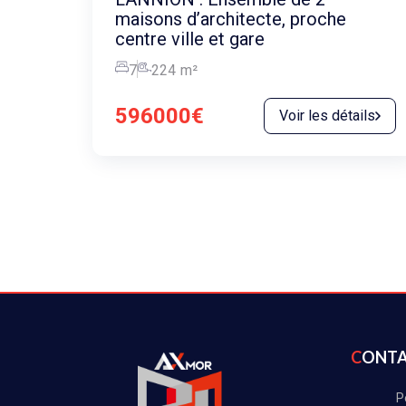
maisons d’architecte, proche
centre ville et gare
7
224
m²
596000€
Voir les détails
CONT
P