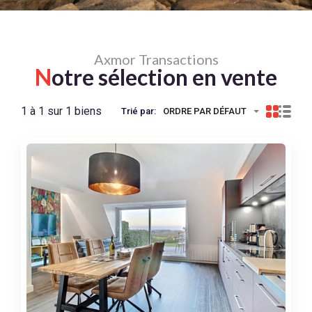
Axmor Transactions
N
otre sélection en vente
1 à 1 sur 1 biens
Trié par:
ORDRE PAR DÉFAUT