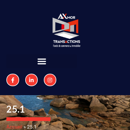
25.1
Accueil
»
25.1