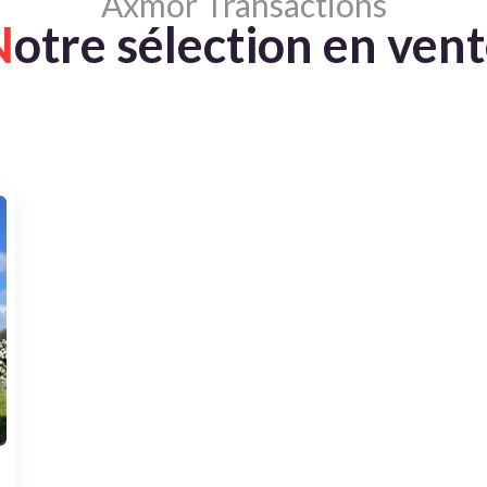
Axmor Transactions
N
otre sélection en ven