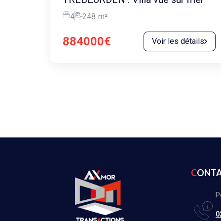
4
248
m²
884000€
Voir les détails
CONT
P
0