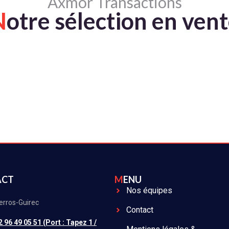
Axmor Transactions
N
otre sélection en ven
ACT
MENU
Nos équipes
erros-Guirec
Contact
2 96 49 05 51 (Port : Tapez 1 /