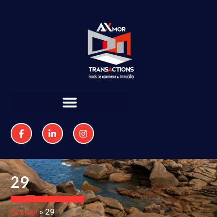
29
Accueil
»
29