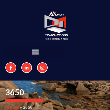
3650
Accueil
»
3650