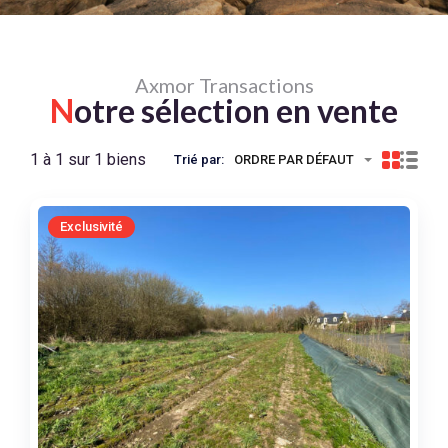
Axmor Transactions
N
otre sélection en vente
1 à 1 sur 1 biens
Trié par:
ORDRE PAR DÉFAUT
Exclusivité