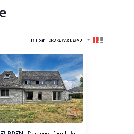
te
Trié par:
ORDRE PAR DÉFAUT
EURDEN : Demeure familiale