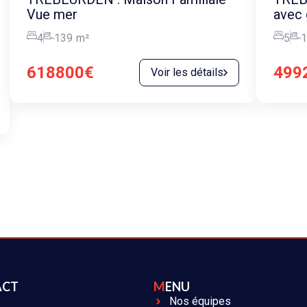
Vue mer
avec 
4
139
m²
5
1
618800€
499
Voir les détails
ACT
MENU
Nos équipes