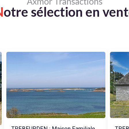
Axmor Transactions
N
otre sélection en ven
TREBEURDEN : Maison Familiale
TREB