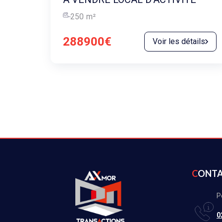
250
m²
288900€
Voir les détails
CONT
P
0