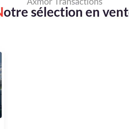
Axmor Transactions
N
otre sélection en ven